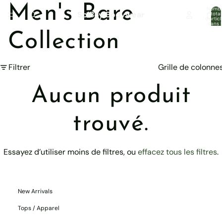
Men's Bare
Nomb
SpiBoy Bodywear
total
d’artic
dans l
panier:
Collection
Filtrer
Grille de colonne
Aucun produit
trouvé.
Essayez d’utiliser moins de filtres, ou
effacez tous les filtres
.
New Arrivals
Tops / Apparel