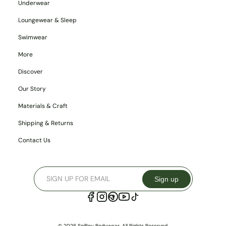
Underwear
Loungewear & Sleep
Swimwear
More
Discover
Our Story
Materials & Craft
Shipping & Returns
Contact Us
Sign up
© 2026 SpiBoy Bodywear. All Rights Reserved.